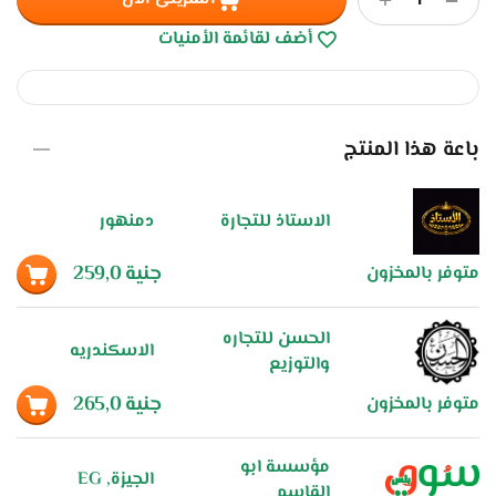
أضف لقائمة الأمنيات
باعة هذا المنتج
الاستاذ للتجارة
دمنهور
جنية
259,0
متوفر بالمخزون
الحسن للتجاره
الاسكندريه
والتوزيع
جنية
265,0
متوفر بالمخزون
مؤسسة ابو
الجيزة, EG
القاسم