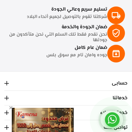
قطعه .
قطعه .
قط
متوفر بالمخزون
متوفر بالمخزون
مت
تسليم سريع وعالي الجودة
+
+
−
−
−
شركتنا تقوم بالتوصيل لجميع أنحاء البلاد
ضمان الجودة والخدمة
نحن نقدم فقط تلك السلع التي نحن متأكدون من
جودتها
ضمان عام كامل
جوده وامان تام مع سوق بلس
حسابى
خدماتنا
×
خدمة العملاء
تواصل معنا