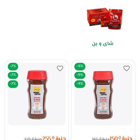
شاى و بن
-7%
-9%
-7%
-9%
-7%
-9%
جنية
150
جنية
255
0
0
جنية
165
جنية
275
0
0