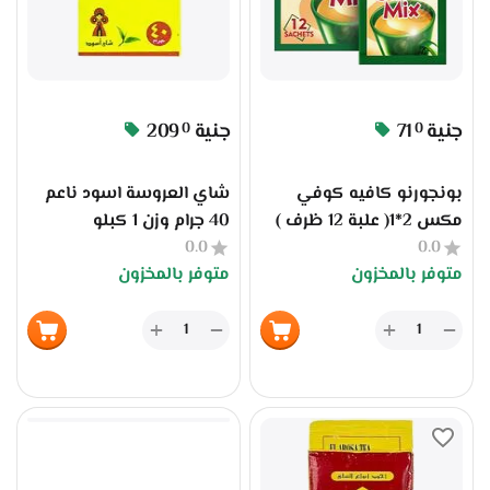
جنية
71
جنية
209
0
0
بونجورنو كافيه كوفي
شاي العروسة اسود ناعم
مكس 2*1( علبة 12 ظرف )
40 جرام وزن 1 كبلو
0.0
0.0
متوفر بالمخزون
متوفر بالمخزون
+
+
−
−