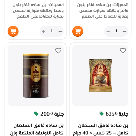
المميزات: بن ساده فاخر بلون
المميزات: بن ساده فاخر بلون
فاتح ونكهة متوازنة محمص
وسط ونكهة متوازنة محمص
بعناية للحفاظ على الطعم
بعناية للحفاظ على الطعم
والرائحة علبة تحتوي على 10
والرائحة علبة تحتوي على 25
أكياس × 100 جرام = 1 كيلو
كيس × 40 جرام = 1 كيلو
+
+
−
−
مناسب للمقاهي، المطاعم،
مناسب للمقاهي، المطاعم،
والموزعين متوفر بكميات كبيرة
والموزعين متوفر بكميات كبيرة
جملة الجملة توريد مباشر من
جملة الجملة توريد مباشر من
المصنع عبر سوق بلس جودة
المصنع عبر سوق بلس جودة
عالية وسعر منافس للتجار
عالية وسعر منافس للتجار
والموزعين
والموزعين
جنية
625
جنية
200
0
0
بن ساده غامق السلطان
بن ساده غامق السلطان
كامل – 25 كيس × 40 جرام
كامل التوليفة الملكية وزن