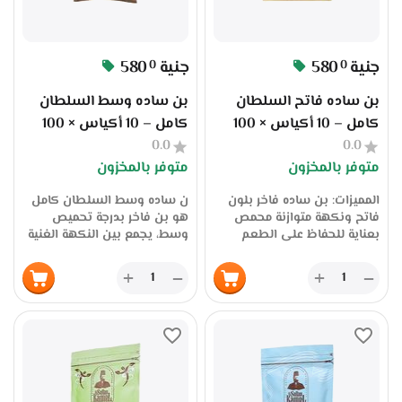
جنية
580
جنية
580
0
0
بن ساده فاتح السلطان
بن ساده وسط السلطان
كامل – 10 أكياس × 100
كامل – 10 أكياس × 100
0.0
جرام – جملة الجملة من
0.0
جرام | جملة الجملة من
متوفر بالمخزون
متوفر بالمخزون
المصنع عبر سوق بلس
المصنع عبر سوق بلس
المميزات: بن ساده فاخر بلون
ن ساده وسط السلطان كامل
فاتح ونكهة متوازنة محمص
هو بن فاخر بدرجة تحميص
بعناية للحفاظ على الطعم
وسط، يجمع بين النكهة الغنية
والرائحة علبة تحتوي على 10
والحدة المتوازنة، ويُناسب
أكياس × 100 جرام = 1 كيلو
الذوق العربي العصري. يُحمص
+
+
−
−
مناسب للمقاهي، المطاعم،
بعناية للحفاظ على جودة الحبة
والموزعين متوفر بكميات كبيرة
ورائحتها الزكية، ويُعبأ في علبة
جملة الجملة توريد مباشر من
تحتوي على 10 أكياس، وزن كل
المصنع عبر سوق بلس جودة
كيس 100 جرام، بإجمالي وزن 1
عالية وسعر منافس للتجار
كيلو. متوفر الآن عبر سوق
والموزعين
بلس بسعر الجملة، جملة الجملة
مباشرة من المصنع، مما يجعله