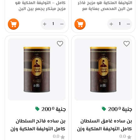
التوليفة الملكية هو مزيج فاخر
كامل – التوليفة الملكية هو
من البن المحمص بعناية مع
مزيج مبتكر يجمع بين البن
نكهة التفاحتين الطبيعية، يُقدم
المحمص الفاخر وقطع الأوريو
تجربة قهوة عطرية بطابع
الأصلية، ليمنحك نكهة فريدة
+
+
−
−
شرقي فريد. يتميز بتوازن مثالي
تجمع بين الطابع الكريمي
بين النكهة القوية واللمسة
ونكهة القهوة الغنية. هذا
الفاكهية، مما يجعله خيارًا مميزًا
المنتج مصمم خصيصًا لعشاق
لمحبي القهوة بالنكهات. يُعبأ
النكهات الفاكهية والحلويات،
المنتج في عبوة وزنها 200
ويُعد خيارًا مثاليًا للمقاهي
جرام، ويُقدم عبر منصة سوق
والمطاعم التي تبحث عن تجربة
بلس بسعر الجملة، جملة الجملة
مميزة لعملائها. يُقدم عبر منصة
مباشرة من المصنع، مع ضمان
سوق بلس في عبوة وزنها
الجودة والثبات في الطعم،
200 جرام، ويُتاح بسعر الجملة،
وخدمة توريد احترافية للتجار
جملة الجملة مباشرة من المصنع،
والموزعين
مع ضمان الجودة والثبات في
الطعم، وخدمة توريد احترافية
للتجار والموزعين.
جنية
200
جنية
200
0
0
بن ساده غامق السلطان
بن ساده فاتح السلطان
كامل التوليفة الملكية وزن
كامل التوليفة الملكية وزن
0.0
200 جرام جملة الجملة من
0.0
200 جرام جملة الجملة من