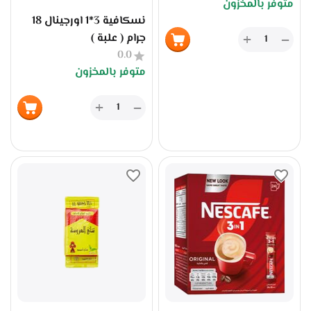
متوفر بالمخزون
نسكافية 3*1 اورجينال 18
جرام ( علبة )
+
−
0.0
متوفر بالمخزون
+
−