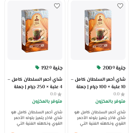
والموزعين الذين يبحثون عن
كيلو، مما يجعله مثاليًا للتجار
تحكم كامل في درجة التحميص
والموزعين والمقاهي. متوفر
والنكهة. يُقدم هذا المنتج عبر
الآن عبر منصة سوق بلس
منصة سوق بلس في علبة
بسعر الجملة، جملة الجملة
تحتوي على 10 أكياس، وزن كل
مباشرة من المصنع، مع ضمان
كيس 100 جرام، بإجمالي وزن 1
الجودة والثبات في الطعم،
كيلو، مما يجعله مناسبًا للتجار
وخدمة توريد احترافية للتجار
والموزعين الذين يعملون
والموزعين.
بكميات كبيرة. متوفر الآن حصريًا
على سوق بلس بسعر الجملة،
جملة الجملة مباشرة من المصنع،
مع ضمان الجودة والثبات في
جنية
200
جنية
192
0
0
المواصفات، وخدمة توريد
احترافية للتجار والموزعين.
شاي أحمر السلطان كامل –
شاي أحمر السلطان كامل –
10 علبة × 100 جرام | جملة
4 علبة × 250 جرام | جملة
0.0
الجملة من المصنع عبر
0.0
الجملة من المصنع عبر
متوفر بالمخزون
متوفر بالمخزون
سوق بلس
سوق بلس
شاي أحمر السلطان كامل هو
شاي أحمر السلطان كامل هو
شاي فاخر يتميز بلونه الأحمر
شاي فاخر يتميز بلونه الأحمر
القوي ونكهته الغنية التي
القوي ونكهته الغنية التي
تلائم الذوق العربي الأصيل.
تلائم الذوق العربي الأصيل.