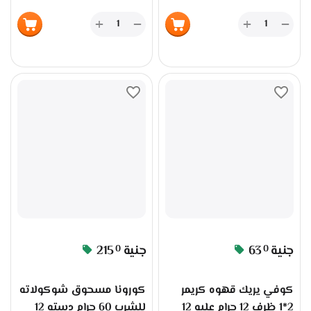
+
+
−
−
جنية
63
جنية
215
0
0
كوفي يريك قهوه كريمر
كورونا مسحوق شوكولاته
2*1 ظرف 12 جرام علبه 12
للشرب 60 جرام دسته 12