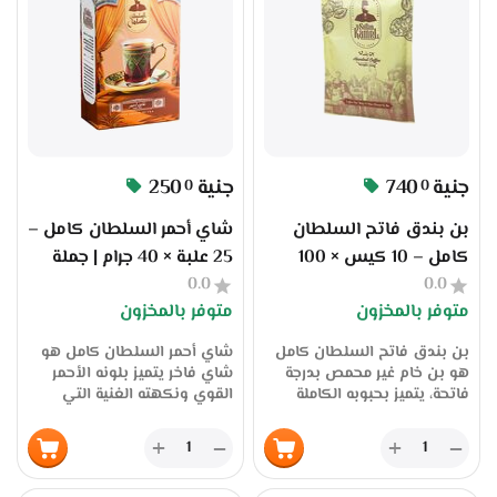
والموزعين
والموزعين
جنية
740
جنية
250
0
0
بن بندق فاتح السلطان
شاي أحمر السلطان كامل –
كامل – 10 كيس × 100
25 علبة × 40 جرام | جملة
0.0
جرام | جملة الجملة من
0.0
الجملة من المصنع عبر
متوفر بالمخزون
متوفر بالمخزون
المصنع عبر سوق بلس
سوق بلس
بن بندق فاتح السلطان كامل
شاي أحمر السلطان كامل هو
هو بن خام غير محمص بدرجة
شاي فاخر يتميز بلونه الأحمر
فاتحة، يتميز بحبوبه الكاملة
القوي ونكهته الغنية التي
والنظيفة، ويُستخدم لتحميص
تلائم الذوق العربي الأصيل.
القهوة حسب الذوق المحلي أو
يُعبأ بعناية في علب وزن كل
+
+
−
−
التجاري. يُعد خيارًا مثاليًا
منها 40 جرام، بإجمالي 25 علبة
للمحمصات والمقاهي
في الكرتونة بوزن إجمالي 1