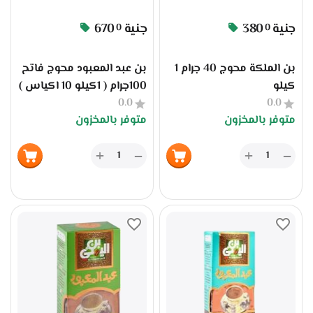
المواصفات، وخدمة توريد
احترافية للتجار والموزعين.
جنية
380
جنية
670
0
0
بن الملكة محوج 40 جرام 1
بن عبد المعبود محوج فاتح
كيلو
100جرام ( 1كيلو 10 اكياس )
0.0
0.0
متوفر بالمخزون
متوفر بالمخزون
+
+
−
−