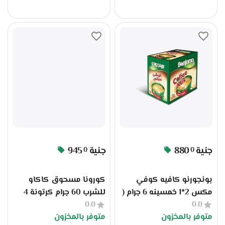
جنية
880
جنية
945
0
0
بونجورنو كافيه كوفي
كورونا مسحوق كاكاو
مكس 2*1 خمسينه 6 جرام (
للشرب 60 جرام كرتونة 4
0.0
كرتونه 24 )
دسته
0.0
متوفر بالمخزون
متوفر بالمخزون