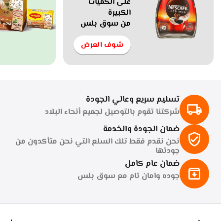
على الكميات
الكبيرة
جنية
2,345
جنية
1,077
جن
0
0
من سوق بلس
أعماق عسل نحل نواره زهره
أعماق عسل نحل نواره زهره
أع
شوف العرض
برسيم 950 جم من المصنع
برسيم 450 جم من المصنع
مباشره( جمله )عبر منتجات
مباشره( جمله )عبر منتجات
مب
6624000306081
6624000306074
الكود:
الكود:
الك
سوق بلس 1 (كرتونه ) 12
سوق بلس 1 (كرتونه ) 12
0.0
0.0
قطعه .
قطعه .
قط
متوفر بالمخزون
متوفر بالمخزون
مت
تسليم سريع وعالي الجودة
+
+
−
−
−
شركتنا تقوم بالتوصيل لجميع أنحاء البلاد
ضمان الجودة والخدمة
نحن نقدم فقط تلك السلع التي نحن متأكدون من
جودتها
ضمان عام كامل
جوده وامان تام مع سوق بلس