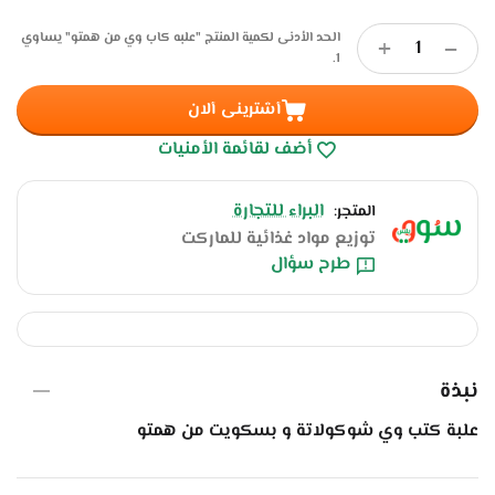
الحد الأدنى لكمية المنتج "علبه كاب وي من همتو" يساوي
+
−
.
1
أشترينى ألان
أضف لقائمة الأمنيات
البراء للتجارة
المتجر:
توزيع مواد غذائية للماركت
طرح سؤال
نبذة
علبة كتب وي شوكولاتة و بسكويت من همتو